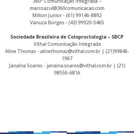
360° Comunicação Integrada –
marcoazul@360comunicacao.com
Milton Junior - (61) 99146-8892
Vanuza Borges - (43) 99920-5465
Sociedade Brasileira de Coloproctologia – SBCP
Vithal Comunicação Integrada
Aline Thomaz -
alinethomaz@vithal.com.br
| (21)99846-
1967
Janaína Soares -
janaina.soares@vithal.com.br
| (21)
98556-6816