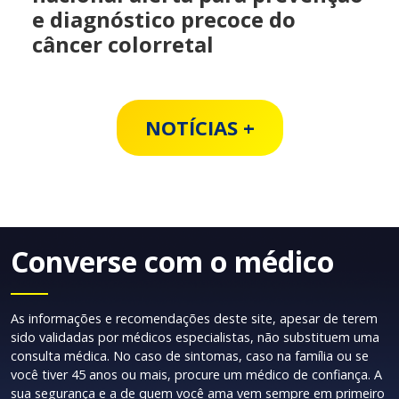
e diagnóstico precoce do
câncer colorretal
NOTÍCIAS +
Converse com o médico
As informações e recomendações deste site, apesar de terem
sido validadas por médicos especialistas, não substituem uma
consulta médica. No caso de sintomas, caso na família ou se
você tiver 45 anos ou mais, procure um médico de confiança. A
sua segurança e a de quem você ama vem sempre em primeiro