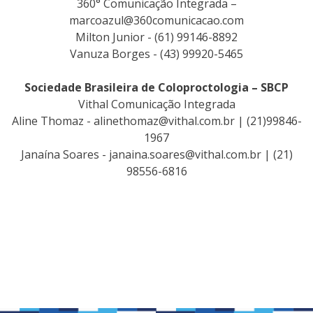
360° Comunicação Integrada –
marcoazul@360comunicacao.com
Milton Junior - (61) 99146-8892
Vanuza Borges - (43) 99920-5465
Sociedade Brasileira de Coloproctologia – SBCP
Vithal Comunicação Integrada
Aline Thomaz -
alinethomaz@vithal.com.br
| (21)99846-
1967
Janaína Soares -
janaina.soares@vithal.com.br
| (21)
98556-6816