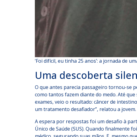
‘Foi difícil, eu tinha 25 anos’: a jornada d
Uma descoberta silen
O que antes parecia passageiro tornou-se pers
como tantos fazem diante do medo. Até que su
exames, veio o resultado: câncer de intestino.
um tratamento desafiador”, relatou a jovem.
A espera por respostas foi um desafio à par
Único de Saúde (SUS). Quando finalmente foi 
médico, segurando suas mãos. E, mesmo que t