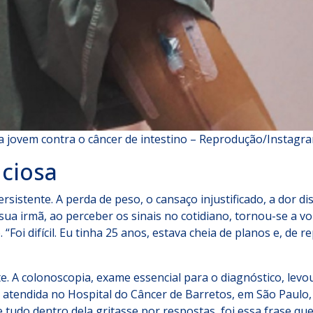
e uma jovem contra o câncer de intestino – Reprodução/Instag
ciosa
istente. A perda de peso, o cansaço injustificado, a dor dis
a irmã, ao perceber os sinais no cotidiano, tornou-se a voz
 “Foi difícil. Eu tinha 25 anos, estava cheia de planos e, de 
te. A colonoscopia, exame essencial para o diagnóstico, lev
atendida no Hospital do Câncer de Barretos, em São Paulo, a
udo dentro dela gritasse por respostas, foi essa frase qu