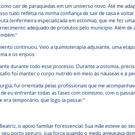
 como cair de paraquedas em um universo novo. Até me adapt
so tudo refletia na minha confiança de sair de casa e volta
ta (enfermeira especializada em estomia), que me fez uma v
ornecimento adequado de produtos pelo município. Além de 
também.”
nto continuou. Veio a quimioterapia adjuvante, uma etapa n
ema e os enjoos.
nte durante todo esse processo. Durante a ostomia, preci
safio foi manter o corpo nutrido em meio às náuseas e à per
rurgia, fui orientada pelas profissionais que me acompanhava
 de eu enfrentar todas as fases com otimismo, com o passar
e era temporário, que logo ia passar.”
atriz, o apoio familiar foi essencial. Sua mãe esteve ao se
 seu porto seguro, sua força quando o medo ameaçava domi