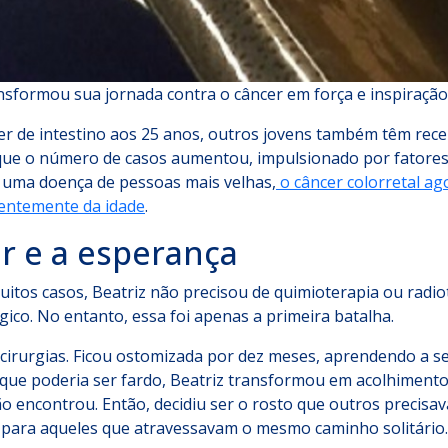
ransformou sua jornada contra o câncer em força e inspiraç
r de intestino aos 25 anos, outros jovens também têm receb
a que o número de casos aumentou, impulsionado por fatore
 uma doença de pessoas mais velhas,
o câncer colorretal ag
entemente da idade
.
r e a esperança
itos casos, Beatriz não precisou de quimioterapia ou radiot
ico. No entanto, essa foi apenas a primeira batalha.
irurgias. Ficou ostomizada por dez meses, aprendendo a se a
que poderia ser fardo, Beatriz transformou em acolhimento. 
ão encontrou. Então, decidiu ser o rosto que outros precisa
 para aqueles que atravessavam o mesmo caminho solitário.