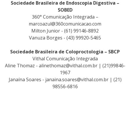
Sociedade Brasileira de Endoscopia Digestiva –
SOBED
360° Comunicação Integrada –
marcoazul@360comunicacao.com
Milton Junior - (61) 99146-8892
Vanuza Borges - (43) 99920-5465
Sociedade Brasileira de Coloproctologia – SBCP
Vithal Comunicação Integrada
Aline Thomaz -
alinethomaz@vithal.com.br
| (21)99846-
1967
Janaína Soares -
janaina.soares@vithal.com.br
| (21)
98556-6816